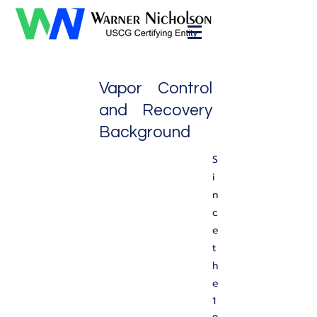
Vapor Control
and Recovery
Background
S
i
n
c
e
t
h
e
1